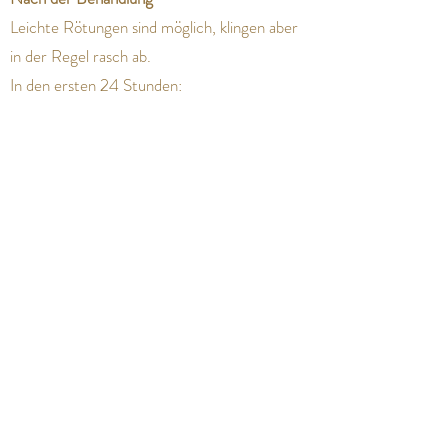
Leichte Rötungen sind möglich, klingen aber
in der Regel rasch ab.
In den ersten 24 Stunden:
kein intensiver Sport
keine Sauna
kein Schwimmbad
Generell:
täglich Sonnenschutz (SPF) verwenden
milde, nicht reizende Pflegeprodukte nutzen
Kur & Erhalt
Für nachhaltige Ergebnisse empfehlen wir:
3–6 Sitzungen im Abstand von ca. 2–4
Wochen