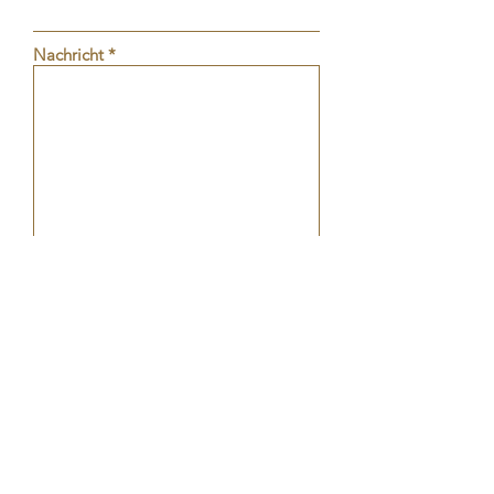
Nachricht
Absenden
COSMETIC EVELINE